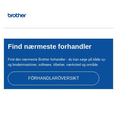
Find nærmeste forhandler
Find den nærmeste Brother forhandler - du kan søge på både sy-
og broderimaskiner, software, tilbehør, værksted og område.
FÖRHANDLARÖVERSIKT