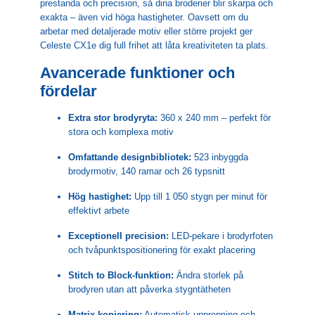
prestanda och precision, så dina broderier blir skarpa och
exakta – även vid höga hastigheter. Oavsett om du
arbetar med detaljerade motiv eller större projekt ger
Celeste CX1e dig full frihet att låta kreativiteten ta plats.
Avancerade funktioner och
fördelar
Extra stor brodyryta:
360 x 240 mm – perfekt för
stora och komplexa motiv
Omfattande designbibliotek:
523 inbyggda
brodyrmotiv, 140 ramar och 26 typsnitt
Hög hastighet:
Upp till 1 050 stygn per minut för
effektivt arbete
Exceptionell precision:
LED-pekare i brodyrfoten
och tvåpunktspositionering för exakt placering
Stitch to Block-funktion:
Ändra storlek på
brodyren utan att påverka stygntätheten
Matrix-kopiering:
Automatisk upprepning och