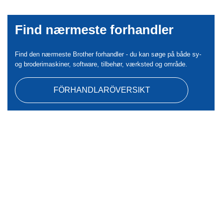
Find nærmeste forhandler
Find den nærmeste Brother forhandler - du kan søge på både sy-
og broderimaskiner, software, tilbehør, værksted og område.
FÖRHANDLARÖVERSIKT