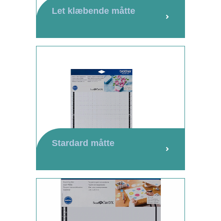
Let klæbende måtte
Stardard måtte