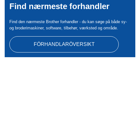
Find nærmeste forhandler
Find den nærmeste Brother forhandler - du kan søge på både sy-
og broderimaskiner, software, tilbehør, værksted og område.
FÖRHANDLARÖVERSIKT