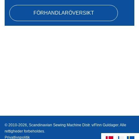
FÖRHANDLARÖVERSIKT
© 2010-2026, Scandinavian Sewing Machine Distr. v/Finn Guldager. Alle
rettigheder forbeholdes.
Privatlivspolitik