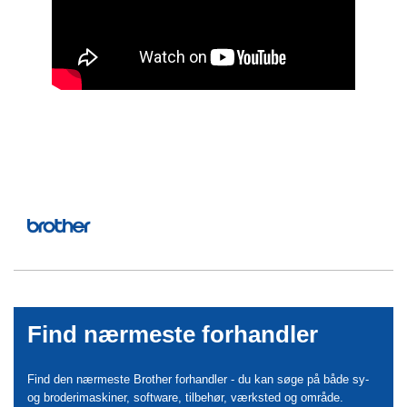
Find nærmeste forhandler
Find den nærmeste Brother forhandler - du kan søge på både sy-
og broderimaskiner, software, tilbehør, værksted og område.