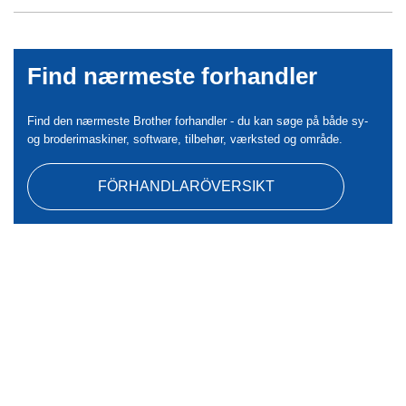
Find nærmeste forhandler
Find den nærmeste Brother forhandler - du kan søge på både sy-
og broderimaskiner, software, tilbehør, værksted og område.
FÖRHANDLARÖVERSIKT