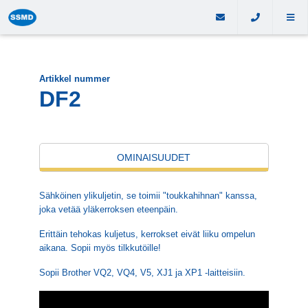
Artikkel nummer
DF2
OMINAISUUDET
Sähköinen ylikuljetin, se toimii "toukkahihnan" kanssa,
joka vetää yläkerroksen eteenpäin.
Erittäin tehokas kuljetus, kerrokset eivät liiku ompelun
aikana. Sopii myös tilkkutöille!
Sopii Brother VQ2, VQ4, V5, XJ1 ja XP1 -laitteisiin.