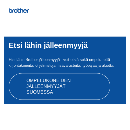
Etsi lähin jälleenmyyjä
Etsi lähin Brother-jälleenmyyjä - voit etsiä sekä ompelu- että
kirjontakoneita, ohjelmistoja, lisävarusteita, työpajaa ja aluetta.
OMPELUKONEIDEN
JÄLLEENMYYJÄT
SUOMESSA