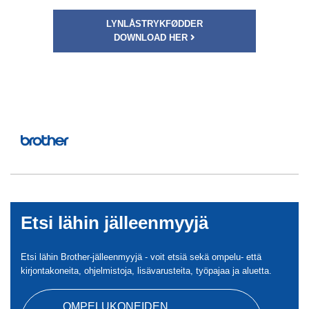
LYNLÅSTRYKFØDDER
DOWNLOAD HER
Etsi lähin jälleenmyyjä
Etsi lähin Brother-jälleenmyyjä - voit etsiä sekä ompelu- että
kirjontakoneita, ohjelmistoja, lisävarusteita, työpajaa ja aluetta.
OMPELUKONEIDEN