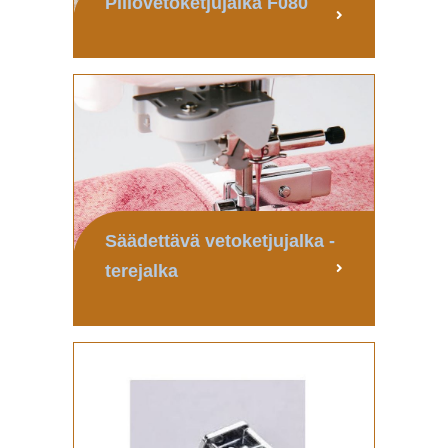
Piilovetoketjujalka F080
Säädettävä vetoketjujalka -
terejalka