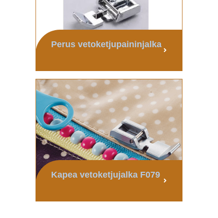
Perus vetoketjupaininjalka
Kapea vetoketjujalka F079