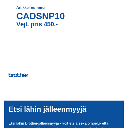
Artikkel nummer
CADSNP10
Vejl. pris 450,-
Etsi lähin jälleenmyyjä
Etsi lähin Brother-jälleenmyyjä - voit etsiä sekä ompelu- että