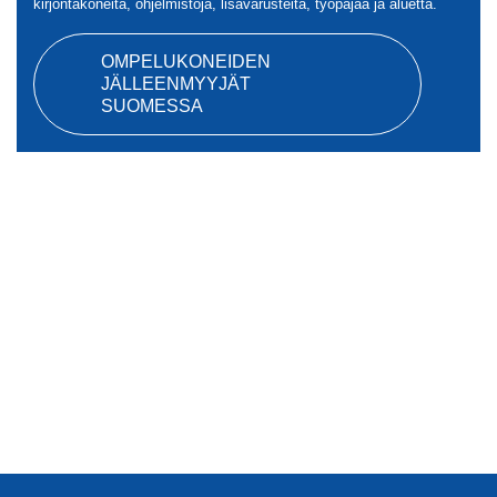
kirjontakoneita, ohjelmistoja, lisävarusteita, työpajaa ja aluetta.
OMPELUKONEIDEN
JÄLLEENMYYJÄT
SUOMESSA