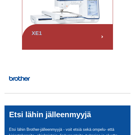
XE1
Etsi lähin jälleenmyyjä
Etsi lähin Brother-jälleenmyyjä - voit etsiä sekä ompelu- että