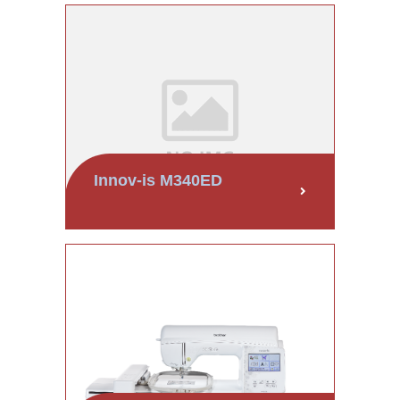
Innov-is M340ED