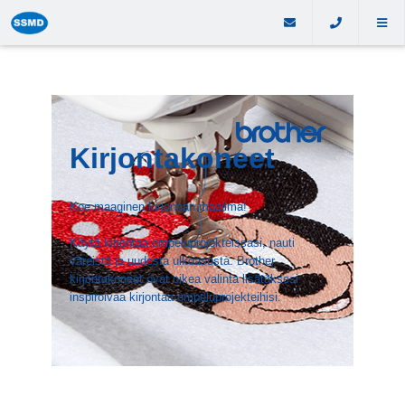
Kirjontakoneet
Koe maaginen kirjonnan maailma!
Käytä kirjontaa ompeluprojekteissasi, nauti
väreistä ja uudesta ulkoasusta. Brother
kirjontakoneet ovat oikea valinta lisätäksesi
inspiroivaa kirjontaa ompeluprojekteihisi.