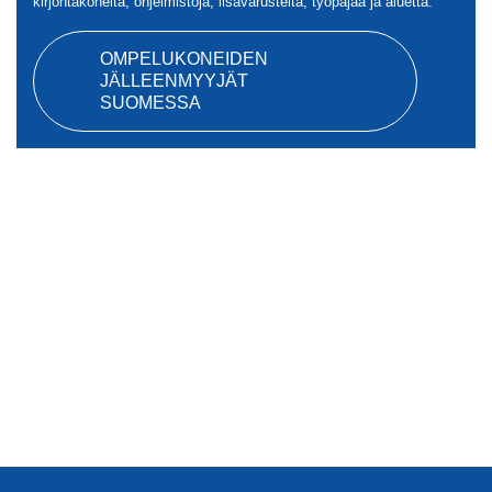
kirjontakoneita, ohjelmistoja, lisävarusteita, työpajaa ja aluetta.
OMPELUKONEIDEN
JÄLLEENMYYJÄT
SUOMESSA