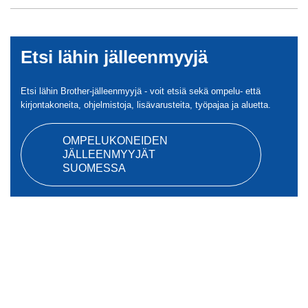
Etsi lähin jälleenmyyjä
Etsi lähin Brother-jälleenmyyjä - voit etsiä sekä ompelu- että
kirjontakoneita, ohjelmistoja, lisävarusteita, työpajaa ja aluetta.
OMPELUKONEIDEN
JÄLLEENMYYJÄT
SUOMESSA