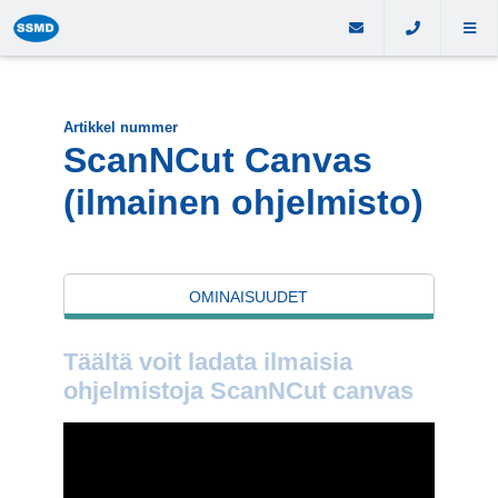
Artikkel nummer
ScanNCut Canvas
(ilmainen ohjelmisto)
OMINAISUUDET
Täältä voit ladata ilmaisia ​​
ohjelmistoja ScanNCut canvas