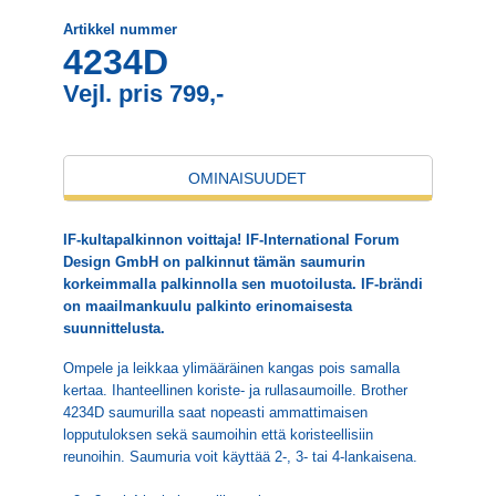
Artikkel nummer
4234D
Vejl. pris 799,-
OMINAISUUDET
IF-kultapalkinnon voittaja! IF-International Forum
Design GmbH on palkinnut tämän saumurin
korkeimmalla palkinnolla sen muotoilusta. IF-brändi
on maailmankuulu palkinto erinomaisesta
suunnittelusta.
Ompele ja leikkaa ylimääräinen kangas pois samalla
kertaa. Ihanteellinen koriste- ja rullasaumoille. Brother
4234D saumurilla saat nopeasti ammattimaisen
lopputuloksen sekä saumoihin että koristeellisiin
reunoihin. Saumuria voit käyttää 2-, 3- tai 4-lankaisena.