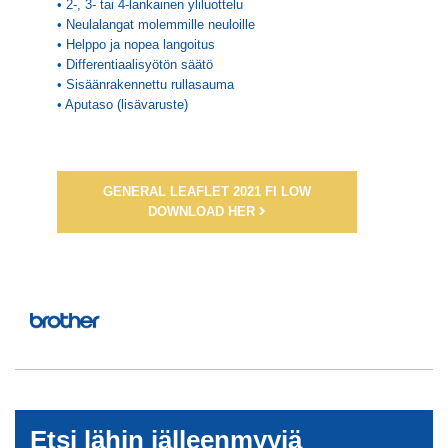
• 2-, 3- tai 4-lankainen yliluottelu
• Neulalangat molemmille neuloille
• Helppo ja nopea langoitus
• Differentiaalisyötön säätö
• Sisäänrakennettu rullasauma
• Aputaso (lisävaruste)
GENERAL LEAFLET 2021 FI LOW
DOWNLOAD HER
Etsi lähin jälleenmyyjä