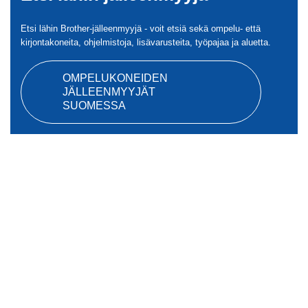
Etsi lähin Brother-jälleenmyyjä - voit etsiä sekä ompelu- että
kirjontakoneita, ohjelmistoja, lisävarusteita, työpajaa ja aluetta.
OMPELUKONEIDEN
JÄLLEENMYYJÄT
SUOMESSA