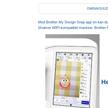
OMINAISUU
Med Brother My Design Snap app´en kan du let
(Kræver WIFI-kompatibel maskine: Brother
He