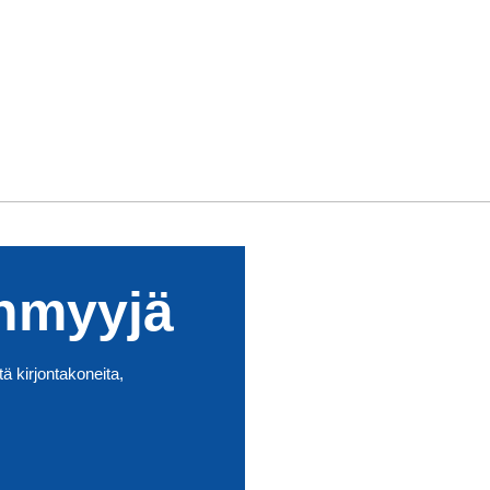
enmyyjä
tä kirjontakoneita,