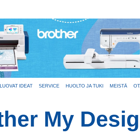
LUOVAT IDEAT
SERVICE
HUOLTO JA TUKI
MEISTÄ
OT
ther My Desi