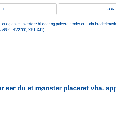
DET
FORH
 og enkelt overføre billeder og palcere broderier til din broderimas
 NV880, NV2700, XE1,XJ1)
r ser du et mønster placeret vha. ap