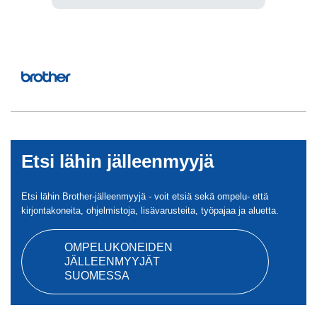
Etsi lähin jälleenmyyjä
Etsi lähin Brother-jälleenmyyjä - voit etsiä sekä ompelu- että
kirjontakoneita, ohjelmistoja, lisävarusteita, työpajaa ja aluetta.
OMPELUKONEIDEN
JÄLLEENMYYJÄT
SUOMESSA