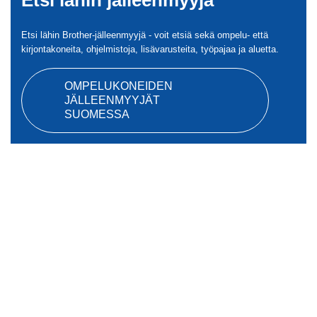
Etsi lähin jälleenmyyjä
Etsi lähin Brother-jälleenmyyjä - voit etsiä sekä ompelu- että
kirjontakoneita, ohjelmistoja, lisävarusteita, työpajaa ja aluetta.
OMPELUKONEIDEN
JÄLLEENMYYJÄT
SUOMESSA