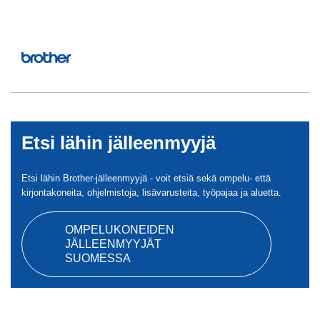
Etsi lähin jälleenmyyjä
Etsi lähin Brother-jälleenmyyjä - voit etsiä sekä ompelu- että
kirjontakoneita, ohjelmistoja, lisävarusteita, työpajaa ja aluetta.
OMPELUKONEIDEN
JÄLLEENMYYJÄT
SUOMESSA