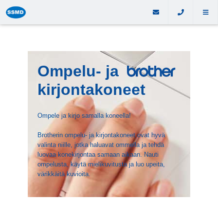
Ompelu- ja
kirjontakoneet
Ompele ja kirjo samalla koneella!
Brotherin ompelu- ja kirjontakoneet ovat hyvä
valinta niille, jotka haluavat ommella ja tehdä
luovaa konekirjontaa samaan aikaan. Nauti
ompelusta, käytä mielikuvitusta ja luo upeita,
värikkäitä kuvioita.