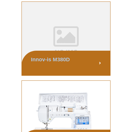
Innov-is M380D