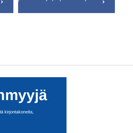
enmyyjä
tä kirjontakoneita,