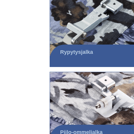
Rypytysjalka
Piilo-ommeljalka