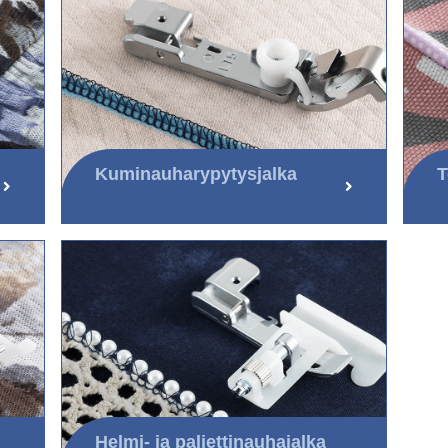
Kuminauharypytysjalka
T
Helmi- ja paljettinauhajalka