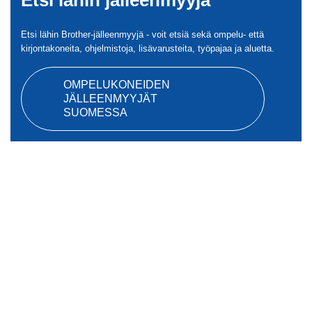
Etsi lähin jälleenmyyjä
Etsi lähin Brother-jälleenmyyjä - voit etsiä sekä ompelu- että
kirjontakoneita, ohjelmistoja, lisävarusteita, työpajaa ja aluetta.
OMPELUKONEIDEN
JÄLLEENMYYJÄT
SUOMESSA