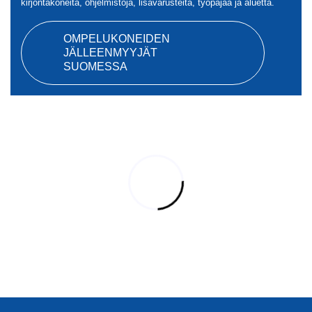
kirjontakoneita, ohjelmistoja, lisävarusteita, työpajaa ja aluetta.
OMPELUKONEIDEN
JÄLLEENMYYJÄT
SUOMESSA