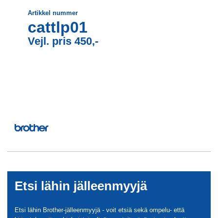
Artikkel nummer
cattlp01
Vejl. pris 450,-
Etsi lähin jälleenmyyjä
Etsi lähin Brother-jälleenmyyjä - voit etsiä sekä ompelu- että