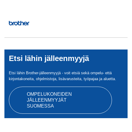
Etsi lähin jälleenmyyjä
Etsi lähin Brother-jälleenmyyjä - voit etsiä sekä ompelu- että
kirjontakoneita, ohjelmistoja, lisävarusteita, työpajaa ja aluetta.
OMPELUKONEIDEN
JÄLLEENMYYJÄT
SUOMESSA