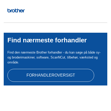
Find nærmeste forhandler
Find den nærmeste Brother forhandler - du kan søge på både sy-
og broderimaskiner, software, ScanNCut, tilbehør, værksted og
område.
FORHANDLEROVERSIGT