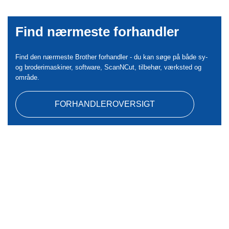
Find nærmeste forhandler
Find den nærmeste Brother forhandler - du kan søge på både sy-
og broderimaskiner, software, ScanNCut, tilbehør, værksted og
område.
FORHANDLEROVERSIGT