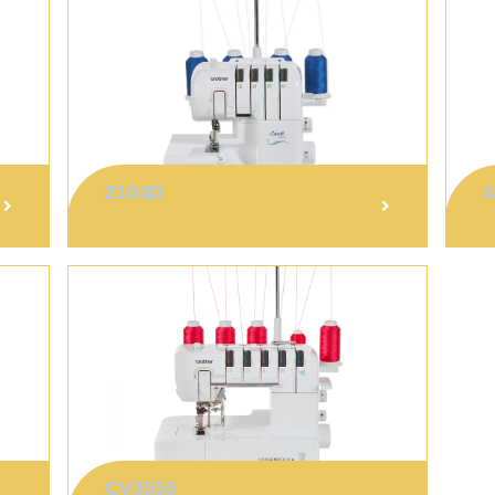
2104D
CV3550