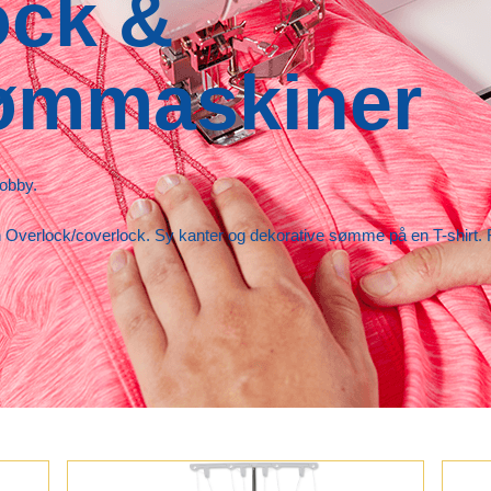
ock &
ømmaskiner
hobby.
Overlock/coverlock. Sy kanter og dekorative sømme på en T-shirt. Fo