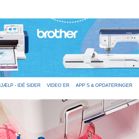
JÆLP - IDÉ SIDER
VIDEO´ER
APP´S & OPDATERINGER