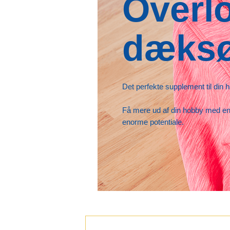
Overl
dæks
Det perfekte supplement til din 
Få mere ud af din hobby med en 
enorme potentiale.