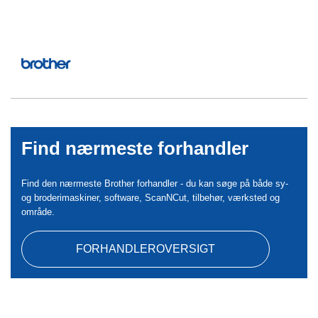
Find nærmeste forhandler
Find den nærmeste Brother forhandler - du kan søge på både sy-
og broderimaskiner, software, ScanNCut, tilbehør, værksted og
område.
FORHANDLEROVERSIGT