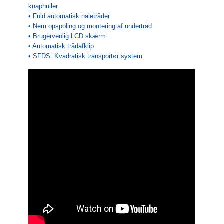
knaphuller
• Fuld automatisk nåletråder
• Nem opspoling og montering af undertråd
• Brugervenlig LCD skærm
• Automatisk trådafklip
• SFDS: Kvadratisk transportør system