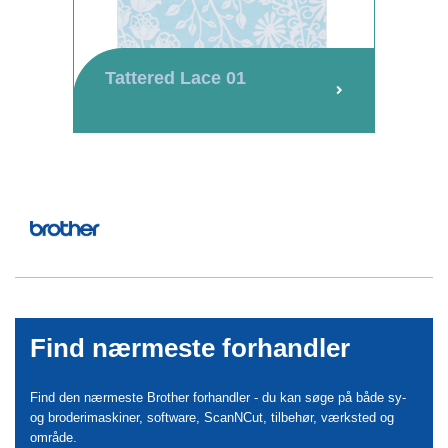
Tattered Lace 01
Find nærmeste forhandler
Find den nærmeste Brother forhandler - du kan søge på både sy-
og broderimaskiner, software, ScanNCut, tilbehør, værksted og
område.