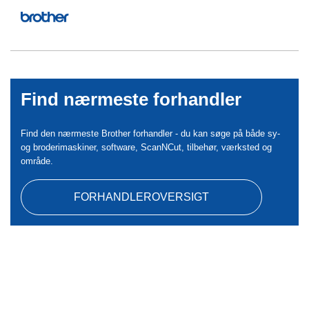
Find nærmeste forhandler
Find den nærmeste Brother forhandler - du kan søge på både sy-
og broderimaskiner, software, ScanNCut, tilbehør, værksted og
område.
FORHANDLEROVERSIGT