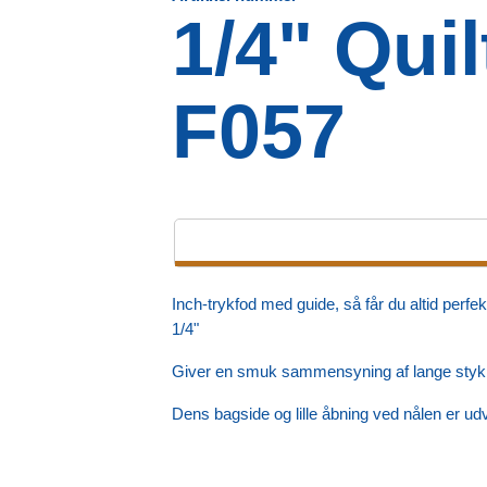
1/4" Qui
F057
Inch-trykfod med guide, så får du altid per
1/4"
Giver en smuk sammensyning af lange styk
Dens bagside og lille åbning ved nålen er udvik