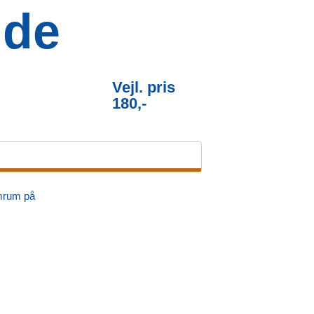
ide
Vejl. pris
180,-
ømrum på