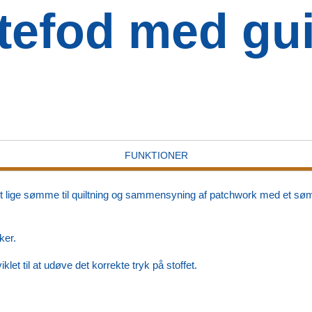
ltefod med gu
FUNKTIONER
fekt lige sømme til quiltning og sammensyning af patchwork med et s
ker.
let til at udøve det korrekte tryk på stoffet.