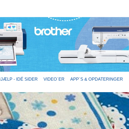
JÆLP - IDÉ SIDER
VIDEO´ER
APP´S & OPDATERINGER