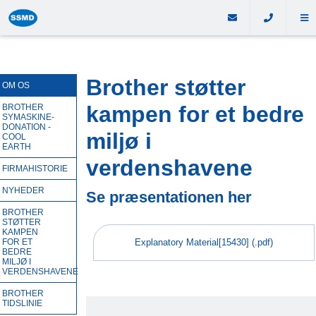
Brother støtter
OM OS
kampen for et bedre
BROTHER
SYMASKINE-
DONATION -
miljø i
COOL
EARTH
verdenshavene
FIRMAHISTORIE
NYHEDER
Se præsentationen her
BROTHER
STØTTER
KAMPEN
FOR ET
Explanatory Material[15430] (.pdf)
BEDRE
MILJØ I
VERDENSHAVENE
BROTHER
TIDSLINIE