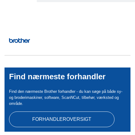
Find nærmeste forhandler
Find den nærmeste Brother forhandler - du kan søge på både sy-
og broderimaskiner, software, ScanNCut, tilbehør, værksted og
område.
FORHANDLEROVERSIGT