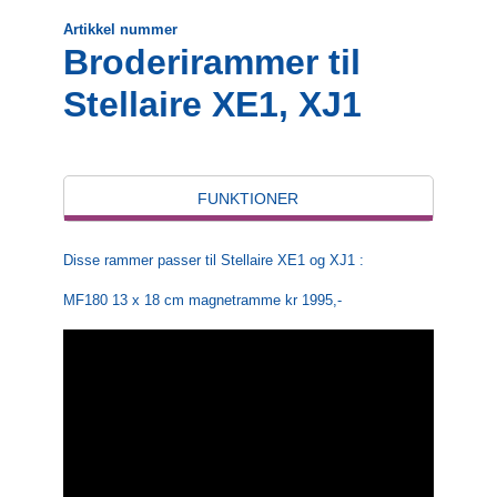
Artikkel nummer
Broderirammer til
Stellaire XE1, XJ1
FUNKTIONER
Disse rammer passer til Stellaire XE1 og XJ1 :
MF180 13 x 18 cm magnetramme kr 1995,-