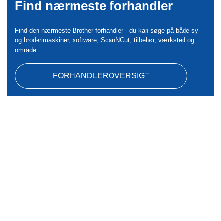
Find nærmeste forhandler
Find den nærmeste Brother forhandler - du kan søge på både sy-
og broderimaskiner, software, ScanNCut, tilbehør, værksted og
område.
FORHANDLEROVERSIGT