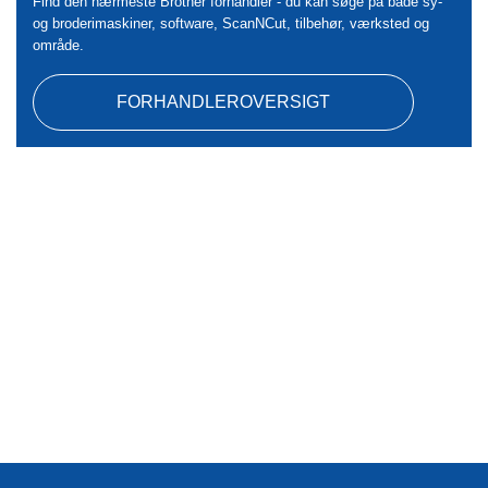
Find den nærmeste Brother forhandler - du kan søge på både sy-
og broderimaskiner, software, ScanNCut, tilbehør, værksted og
område.
FORHANDLEROVERSIGT