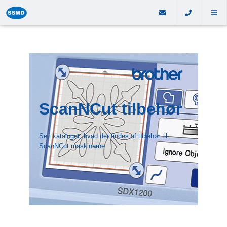
ScanNCut tilbehør
Se i kataloget, hvad der findes af tilbehør til
ScanNCut maskinerne