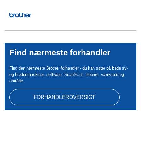
Find nærmeste forhandler
Find den nærmeste Brother forhandler - du kan søge på både sy-
og broderimaskiner, software, ScanNCut, tilbehør, værksted og
område.
FORHANDLEROVERSIGT