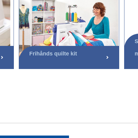
S
Frihånds quilte kit
m