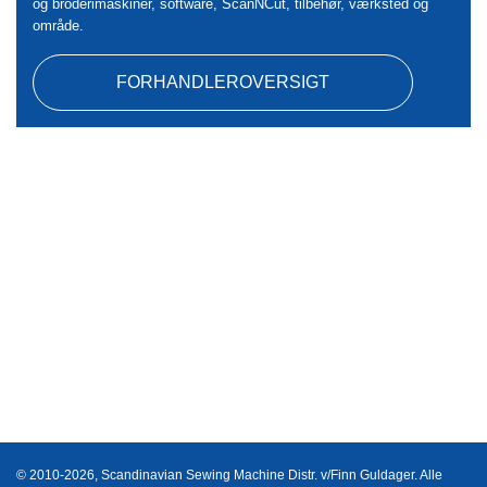
og broderimaskiner, software, ScanNCut, tilbehør, værksted og
område.
FORHANDLEROVERSIGT
© 2010-2026, Scandinavian Sewing Machine Distr. v/Finn Guldager. Alle