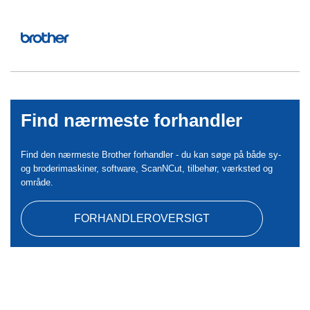
Find nærmeste forhandler
Find den nærmeste Brother forhandler - du kan søge på både sy-
og broderimaskiner, software, ScanNCut, tilbehør, værksted og
område.
FORHANDLEROVERSIGT