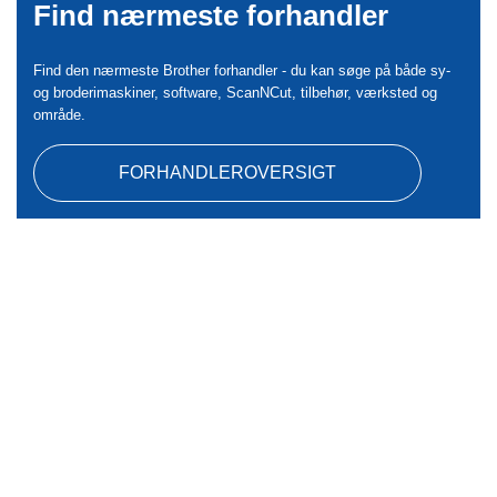
Find nærmeste forhandler
Find den nærmeste Brother forhandler - du kan søge på både sy-
og broderimaskiner, software, ScanNCut, tilbehør, værksted og
område.
FORHANDLEROVERSIGT