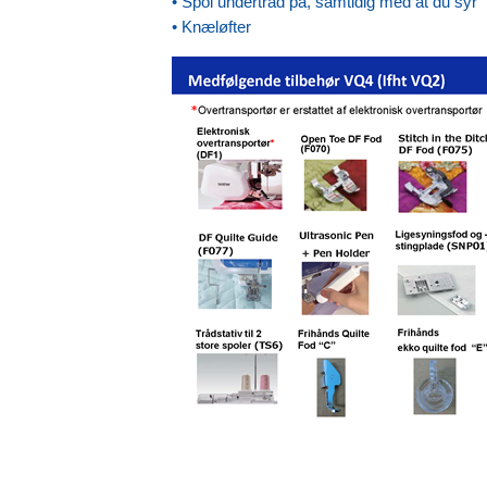
• Spol undertråd på, samtidig med at du syr
• Knæløfter