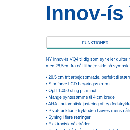
Innov-ís
FUNKTIONER
NY Innov-ís VQ4 til dig som syr eller quilter 
med 28,5cm fra nål til højre side på symask
• 28,5 cm frit arbejdsområde, perfekt til stør
• Stor farve LCD berøringsskærm
• Optil 1.050 sting pr. minut
• Mange pyntesømme til 4 cm brede
• AHA - automatisk justering af trykfodstryk
• Pivot-funktion - trykfoden hæves mens nålen
• Syning i flere retninger
• Elektronisk nåletråder