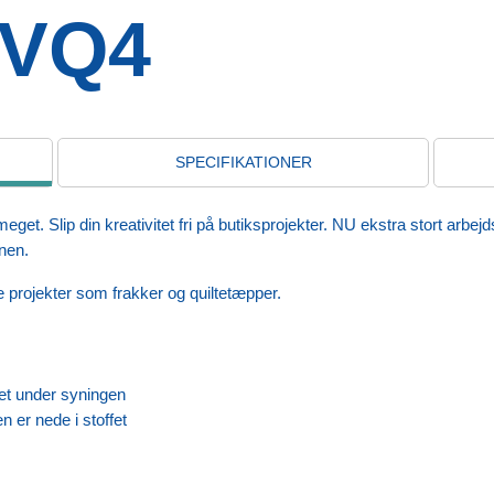
 VQ4
SPECIFIKATIONER
meget. Slip din kreativitet fri på butiksprojekter. NU ekstra stort arbe
inen.
re projekter som frakker og quiltetæpper.
ket under syningen
 er nede i stoffet