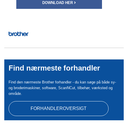
DOWNLOAD HER
Find nærmeste forhandler
Find den nærmeste Brother forhandler - du kan søge på både sy-
og broderimaskiner, software, ScanNCut, tilbehør, værksted og
område.
FORHANDLEROVERSIGT