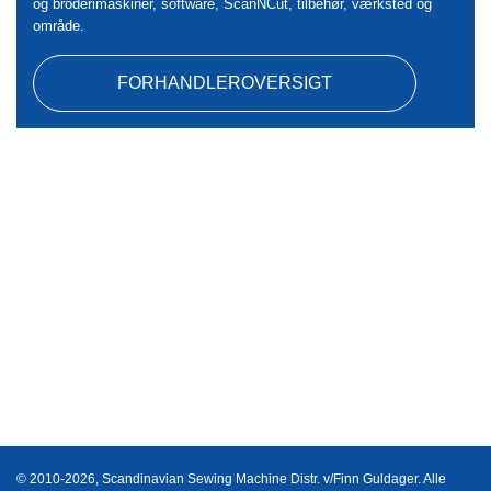
og broderimaskiner, software, ScanNCut, tilbehør, værksted og
område.
FORHANDLEROVERSIGT
© 2010-2026, Scandinavian Sewing Machine Distr. v/Finn Guldager. Alle