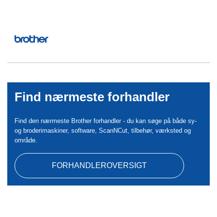
Find nærmeste forhandler
Find den nærmeste Brother forhandler - du kan søge på både sy-
og broderimaskiner, software, ScanNCut, tilbehør, værksted og
område.
FORHANDLEROVERSIGT